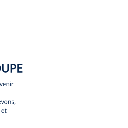
OUPE
venir
evons,
 et