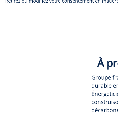
Retirez ou modifiez votre consentement en matière 
À p
Groupe fr
durable en
Énergétici
construiso
décarboné