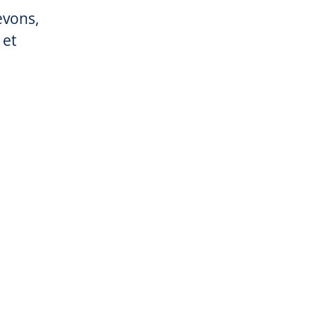
evons,
 et