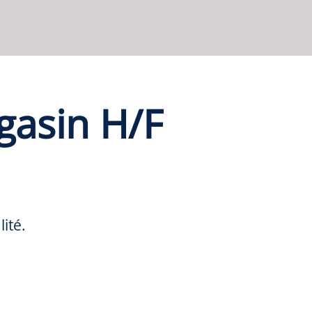
gasin H/F
ité.